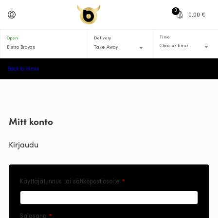
0
0,00
€
Time
Open
Delivery
Choose time
Bistro Bravas
Take Away
Back to menu
Mitt konto
Kirjaudu
Vaaditaan
Käyttäjätunnus tai sähköpostiosoite
*
Vaaditaan
Salasana
*